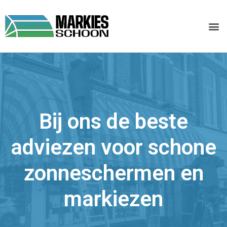
Zonneschermen Reinigen
Haal- En Breng Service
Bij ons de beste
adviezen voor schone
zonneschermen en
markiezen